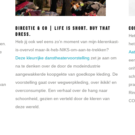
Directie & Co | Life is short. Buy that
Co
dress.
n
Het
Heb jij ook wel eens zo’n moment van mijn-klerenkast-
gen.
het
is-overvol maar-ik-heb-NIKS-om-aan-te-trekken?
e
Aat
Deze kleurrijke danstheatervoorstelling
zet je aan om
een
na te denken over de door de modeindustrie
onh
aangewakkerde koopgekte van goedkope kleding. De
sch
voorstelling gaat over wegwerpkleding, over ikikik! en
 van
pra
overconsumptie. Een verhaal over de hang naar
Rin
schoonheid, gezien en verteld door de kleren van
CO2
deze wereld.