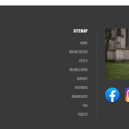
SITEMAP
Home
Vorige edities
Foto’s
Vrijwilligers
Contact
Partners
Organisatie
FAQ
Tickets