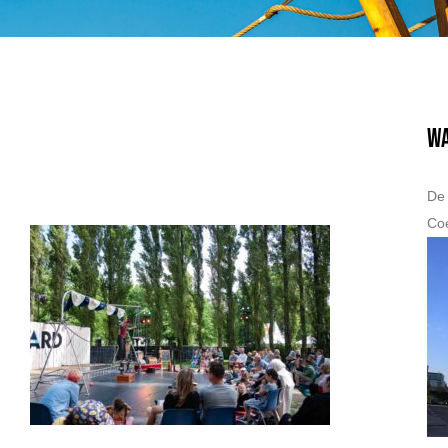
W
De 
Coe