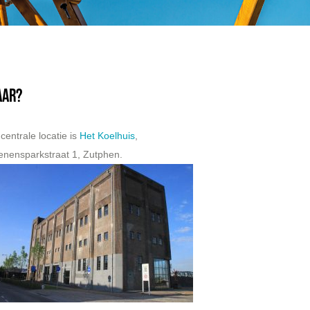
aar?
centrale locatie is
Het Koelhuis
,
nensparkstraat 1, Zutphen.