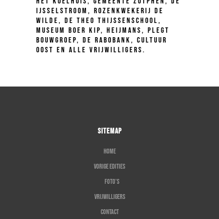
Het Koelhuis, gemeente Zutphen, De
IJsselstroom, Rozenkwekerij de
Wilde, de Theo Thijssenschool,
Museum Boer Kip, Heijmans, Plegt
Bouwgroep, De Rabobank, Cultuur
Oost en alle vrijwilligers.
SITEMAP
Home
Vorige edities
Foto’s
Vrijwilligers
Contact