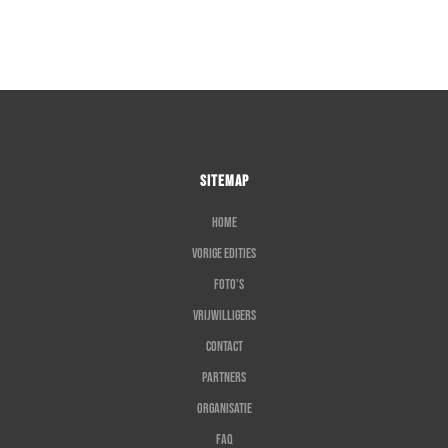
SITEMAP
Home
Vorige edities
Foto’s
Vrijwilligers
Contact
Partners
Organisatie
FAQ