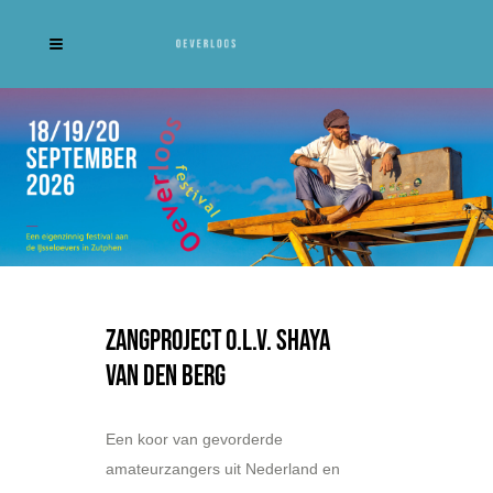
Zangproject O.l.v. Shaya
Van Den Berg
Een koor van gevorderde
amateurzangers uit Nederland en