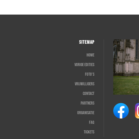
SITEMAP
Home
Vorige edities
Foto’s
Vrijwilligers
Contact
Partners
Organisatie
FAQ
Tickets