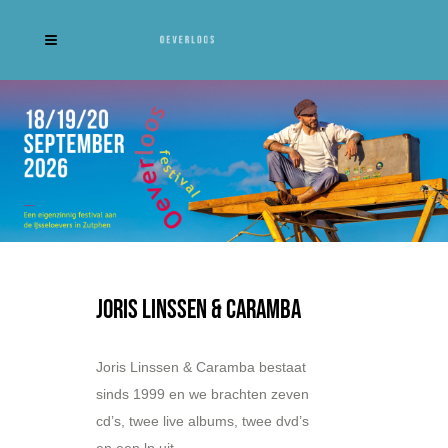
Joris Linssen & Caramba
Joris Linssen & Caramba bestaat
sinds 1999 en we brachten zeven
cd’s, twee live albums, twee dvd’s
en een lp uit.